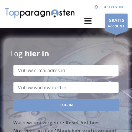
LOG IN
GRATIS
ACCOUNT
Log
hier in
Wachtwoord vergeten?
Reset het hier
Nog geen account?
Maak hier gratis account