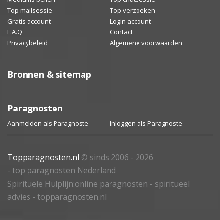
Top mailsessie
Top verzoeken
Gratis account
Login account
F.A.Q
Contact
Privacybeleid
Algemene voorwaarden
Bronnen & sitemap
Paragnosten
Aanmelden als Paragnoste
Inloggen als Paragnoste
Topparagnosten.nl
© sinds 2006 - 2026
- top paragnosten Nederland
Spirituele Hulplijn:online paragnosten - spiritueel
advies - topparagnosten.nl