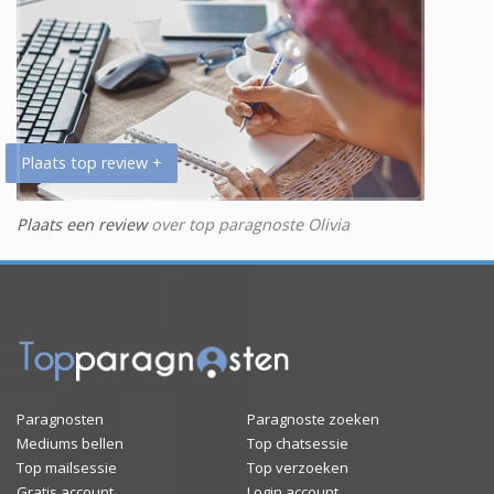
Plaats top review +
Plaats een review
over top paragnoste Olivia
Paragnosten
Paragnoste zoeken
Mediums bellen
Top chatsessie
Top mailsessie
Top verzoeken
Gratis account
Login account