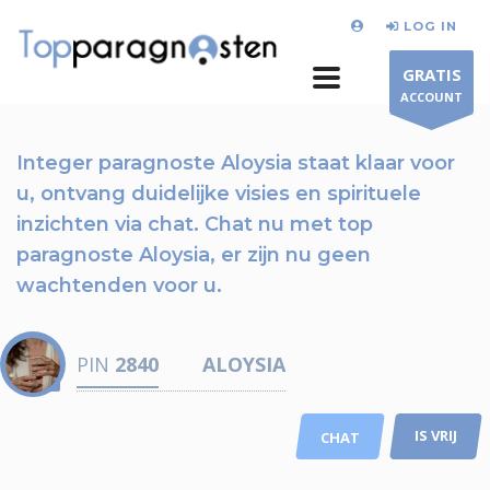
LOG IN
GRATIS
ACCOUNT
Integer paragnoste Aloysia staat klaar voor
u,
ontvang duidelijke visies en spirituele
inzichten via chat.
Chat nu
met top
paragnoste Aloysia, er zijn nu
geen
wachtenden voor u.
PIN
2840
ALOYSIA
IS VRIJ
CHAT