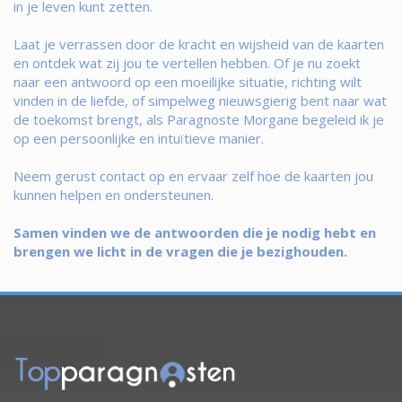
in je leven kunt zetten.
Laat je verrassen door de kracht en wijsheid van de kaarten
en ontdek wat zij jou te vertellen hebben. Of je nu zoekt
naar een antwoord op een moeilijke situatie, richting wilt
vinden in de liefde, of simpelweg nieuwsgierig bent naar wat
de toekomst brengt, als Paragnoste Morgane begeleid ik je
op een persoonlijke en intuïtieve manier.
Neem gerust contact op en ervaar zelf hoe de kaarten jou
kunnen helpen en ondersteunen.
Samen vinden we de antwoorden die je nodig hebt en
brengen we licht in de vragen die je bezighouden.