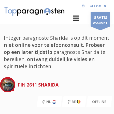
LOG IN
GRATIS
ACCOUNT
Integer paragnoste Sharida is op dit moment
niet online voor telefoonconsult.
Probeer
op een later tijdstip
paragnoste Sharida te
bereiken,
ontvang duidelijke visies en
spirituele inzichten.
PIN
2611
SHARIDA
NL
BE
OFFLINE