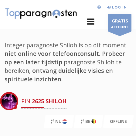
LOG IN
GRATIS
ACCOUNT
Integer paragnoste Shiloh is op dit moment
niet online voor telefoonconsult.
Probeer
op een later tijdstip
paragnoste Shiloh te
bereiken,
ontvang duidelijke visies en
spirituele inzichten.
PIN
2625
SHILOH
NL
BE
OFFLINE