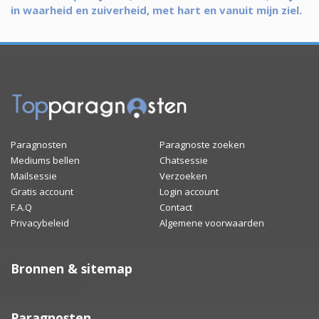
in waarheid en zuiverheid, met hart en vanuit mijn ziel.
Paragnosten
Paragnoste zoeken
Mediums bellen
Chatsessie
Mailsessie
Verzoeken
Gratis account
Login account
F.A.Q
Contact
Privacybeleid
Algemene voorwaarden
Bronnen & sitemap
Paragnosten