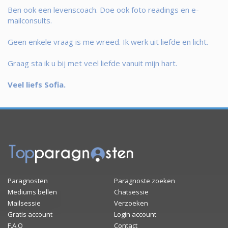
Ben ook een levenscoach. Doe ook foto readings en e-
mailconsults.
Geen enkele vraag is me wreed. Ik werk uit liefde en licht.
Graag sta ik u bij met veel liefde vanuit mijn hart.
Veel liefs Sofia.
Paragnosten
Paragnoste zoeken
Mediums bellen
Chatsessie
Mailsessie
Verzoeken
Gratis account
Login account
F.A.Q
Contact