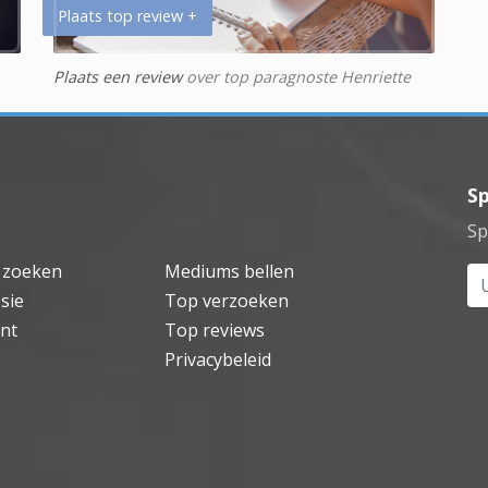
Plaats top review +
Plaats een review
over top paragnoste Henriette
Sp
Sp
 zoeken
Mediums bellen
Uw
sie
Top verzoeken
nt
Top reviews
Privacybeleid