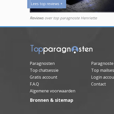
Lees top reviews +
Reviews
over top paragnoste Henriette
Paragnosten
Paragnoste
Top chatsessie
Top mailses
Gratis account
Login accou
F.A.Q
Contact
Algemene voorwaarden
Bronnen & sitemap