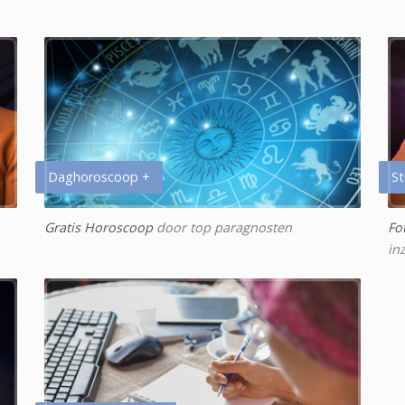
Daghoroscoop +
St
Gratis Horoscoop
door top paragnosten
Fo
in