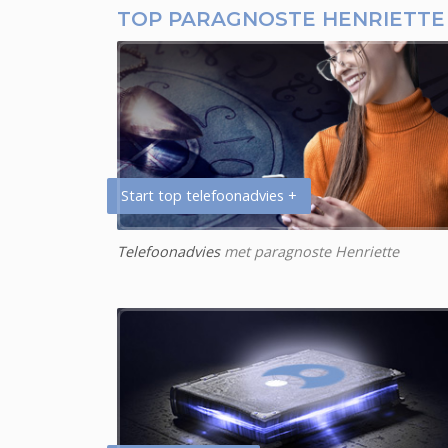
TOP PARAGNOSTE HENRIETTE
Start top telefoonadvies +
Telefoonadvies
met paragnoste Henriette