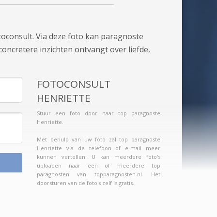
toconsult. Via deze foto kan paragnoste
concretere inzichten ontvangt over liefde,
FOTOCONSULT
HENRIETTE
Stuur een foto door naar top paragnoste
Henriette.
Met behulp van uw foto zal top paragnoste
Henriette via de telefoon of e-mail meer
kunnen vertellen. U kan meerdere foto's
uploaden naar één of meerdere top
paragnosten van topparagnosten.nl. Het
doorsturen van de foto's zelf is gratis.