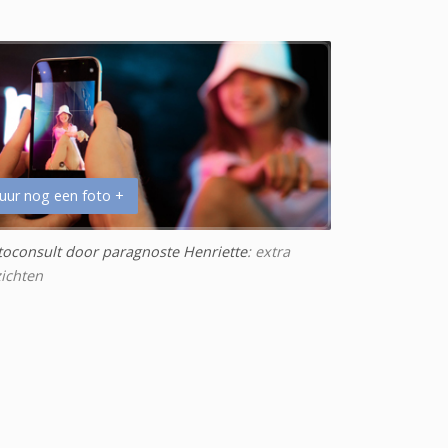
uur nog een foto +
toconsult door paragnoste Henriette
: extra
zichten