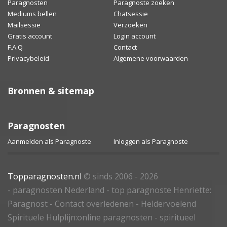
Paragnosten
Paragnoste zoeken
Mediums bellen
Chatsessie
Mailsessie
Verzoeken
Gratis account
Login account
F.A.Q
Contact
Privacybeleid
Algemene voorwaarden
Bronnen & sitemap
Paragnosten
Aanmelden als Paragnoste
Inloggen als Paragnoste
Topparagnosten.nl
© sinds 2006 - 2026
- paragnosten Nederland - top paragnoste Henriette:
Paragnost - Contact overledenen - Heldervoelend
Spirituele Hulplijn:online paragnosten - spiritueel