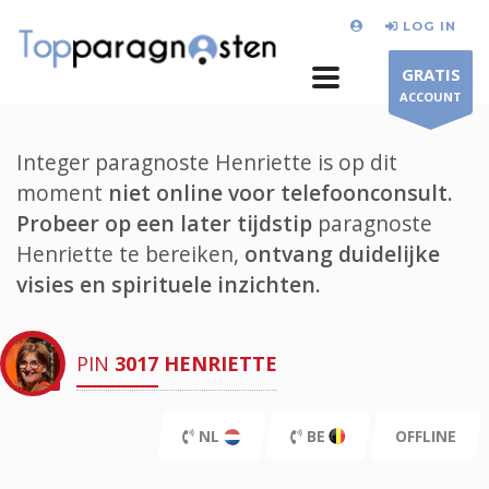
LOG IN
GRATIS
ACCOUNT
Integer paragnoste Henriette is op dit
moment
niet online voor telefoonconsult.
Probeer op een later tijdstip
paragnoste
Henriette te bereiken,
ontvang duidelijke
visies en spirituele inzichten.
PIN
3017
HENRIETTE
NL
BE
OFFLINE