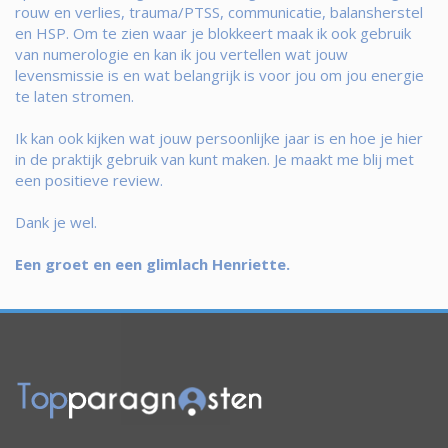
rouw en verlies, trauma/PTSS, communicatie, balansherstel
en HSP. Om te zien waar je blokkeert maak ik ook gebruik
van numerologie en kan ik jou vertellen wat jouw
levensmissie is en wat belangrijk is voor jou om jou energie
te laten stromen.
Ik kan ook kijken wat jouw persoonlijke jaar is en hoe je hier
in de praktijk gebruik van kunt maken. Je maakt me blij met
een positieve review.
Dank je wel.
Een groet en een glimlach Henriette.