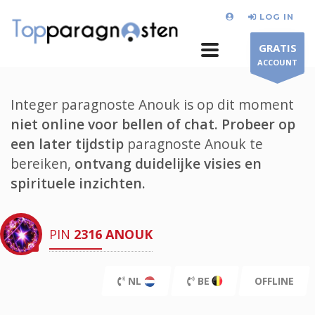
LOG IN
GRATIS
ACCOUNT
Integer paragnoste Anouk is op dit moment
niet online voor bellen of chat.
Probeer op
een later tijdstip
paragnoste Anouk te
bereiken,
ontvang duidelijke visies en
spirituele inzichten.
PIN
2316
ANOUK
NL
BE
OFFLINE