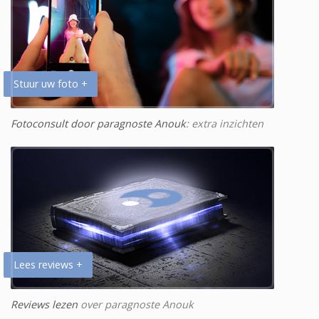
Stuur uw foto +
Fotoconsult door paragnoste Anouk
: extra inzichten
Lees reviews +
Reviews lezen
over paragnoste Anouk