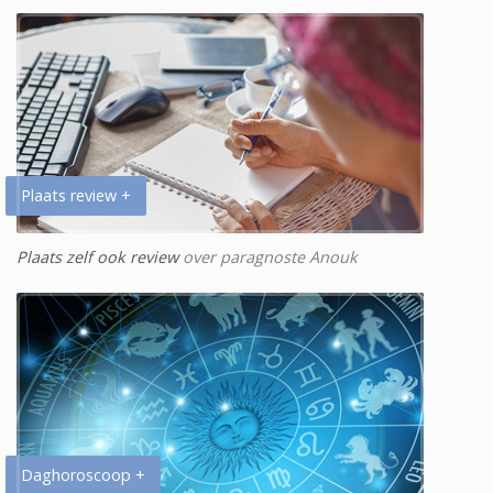
Plaats review +
Plaats zelf ook review
over paragnoste Anouk
Daghoroscoop +