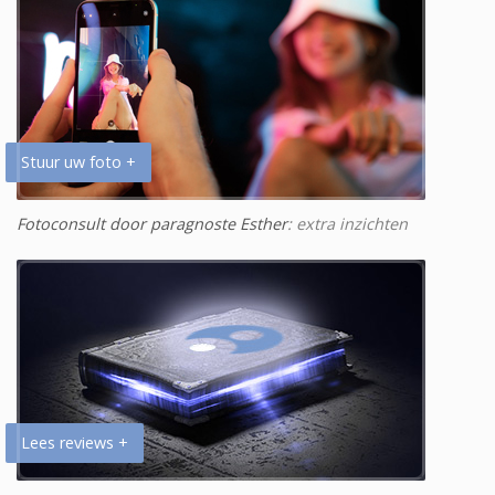
Stuur uw foto +
Fotoconsult door paragnoste Esther
: extra inzichten
Lees reviews +