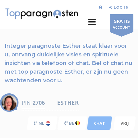
LOG IN
GRATIS
ACCOUNT
Integer paragnoste Esther staat klaar voor
u,
ontvang duidelijke visies en spirituele
inzichten via telefoon of chat.
Bel of chat nu
met top paragnoste Esther, er zijn nu
geen
wachtenden voor u.
PIN
2706
ESTHER
NL
BE
VRIJ
CHAT