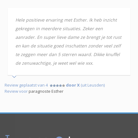
Hele positieve ervaring met Esther. Ik heb inzicht
gekregen in meerdere situaties. Zeker een
aanrader. En super lieve dame ze brengt je tot rust
en kan de situatie goed inschatten zonder veel zelf
te zeggen meer dan 5 sterren waard. Dikke knuffel
de zenuwachtige, je weet wel wie xxx.
Review geplaatst van 4
door X
(uit Leusden)
Review voor
paragnoste Esther