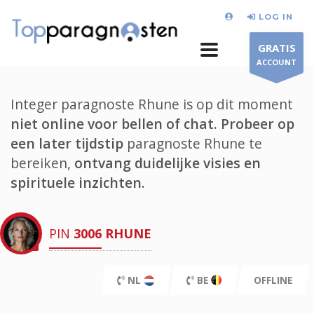
LOG IN
GRATIS
ACCOUNT
Integer paragnoste Rhune is op dit moment
niet online voor bellen of chat.
Probeer op
een later tijdstip
paragnoste Rhune te
bereiken,
ontvang duidelijke visies en
spirituele inzichten.
PIN
3006
RHUNE
NL
BE
OFFLINE