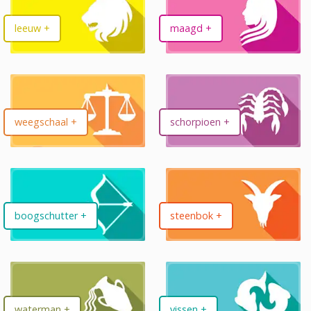
leeuw +
maagd +
weegschaal +
schorpioen +
boogschutter +
steenbok +
waterman +
vissen +