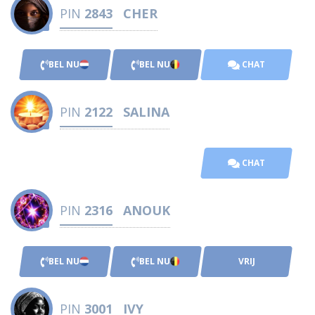
PIN
2843
CHER
BEL NU
BEL NU
CHAT
PIN
2122
SALINA
CHAT
PIN
2316
ANOUK
BEL NU
BEL NU
VRIJ
PIN
3001
IVY