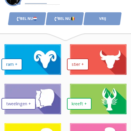
BEL NU
BEL NU
VRIJ
ram +
stier +
tweelingen +
kreeft +