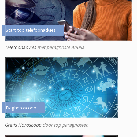
Start top telefoonadvies +
Telefoonadvies
met paragnoste Aquila
Daghoroscoop +
Gratis Horoscoop
door top paragnosten