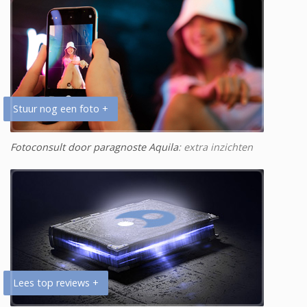
Stuur nog een foto +
Fotoconsult door paragnoste Aquila
: extra inzichten
Lees top reviews +