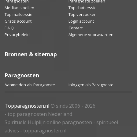
Paragnosten
Paragnoste zoeken
Mediums bellen
Top chatsessie
Top mailsessie
Top verzoeken
Gratis account
Login account
F.A.Q
Contact
Privacybeleid
Algemene voorwaarden
Bronnen & sitemap
Paragnosten
Aanmelden als Paragnoste
Inloggen als Paragnoste
Topparagnosten.nl
© sinds 2006 - 2026
- top paragnosten Nederland
Spirituele Hulplijn:online paragnosten - spiritueel
advies - topparagnosten.nl