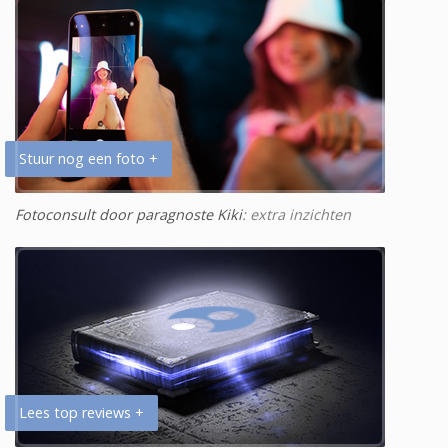
Stuur nog een foto +
Fotoconsult door paragnoste Kiki
: extra inzichten
Lees top reviews +