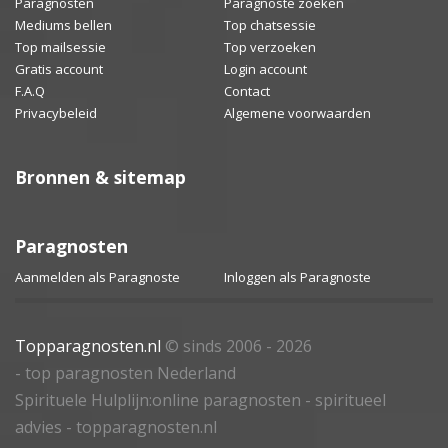
Paragnosten
Paragnoste zoeken
Mediums bellen
Top chatsessie
Top mailsessie
Top verzoeken
Gratis account
Login account
F.A.Q
Contact
Privacybeleid
Algemene voorwaarden
Bronnen & sitemap
Paragnosten
Aanmelden als Paragnoste
Inloggen als Paragnoste
Topparagnosten.nl
© sinds 2006 - 2026
- top paragnosten Nederland
Spirituele Hulplijn:online paragnosten - spiritueel
advies - topparagnosten.nl