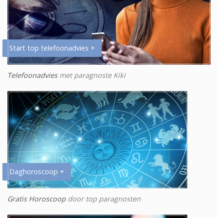
Start top telefoonadvies +
Telefoonadvies
met paragnoste Kiki
Daghoroscoop +
Gratis Horoscoop
door top paragnosten