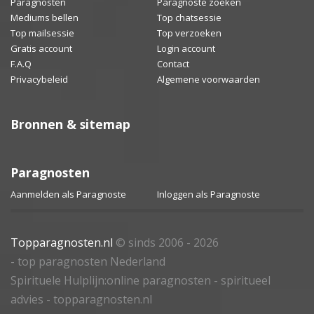
Paragnosten
Paragnoste zoeken
Mediums bellen
Top chatsessie
Top mailsessie
Top verzoeken
Gratis account
Login account
F.A.Q
Contact
Privacybeleid
Algemene voorwaarden
Bronnen & sitemap
Paragnosten
Aanmelden als Paragnoste
Inloggen als Paragnoste
Topparagnosten.nl
© sinds 2006 - 2026
- top paragnosten Nederland
Spirituele Hulplijn:online paragnosten - spiritueel
advies - topparagnosten.nl