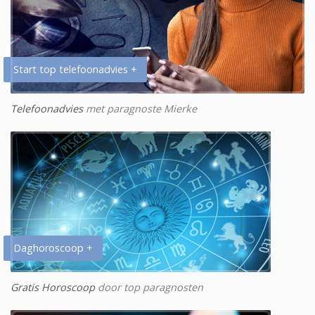
Start top telefoonadvies +
Telefoonadvies
met paragnoste Mierke
Daghoroscoop +
Gratis Horoscoop
door top paragnosten