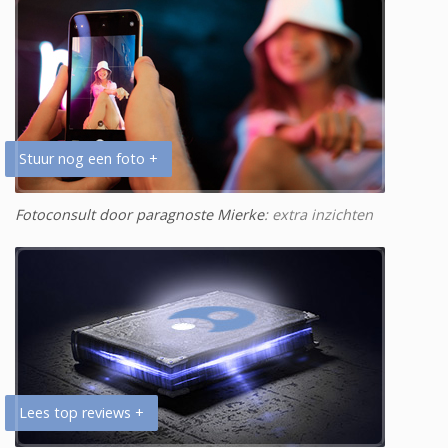
Stuur nog een foto +
Fotoconsult door paragnoste Mierke
: extra inzichten
Lees top reviews +