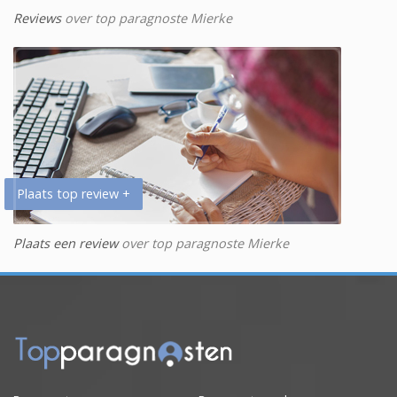
Reviews
over top paragnoste Mierke
Plaats top review +
Plaats een review
over top paragnoste Mierke