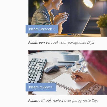
Plaats verzoek +
Plaats een verzoek
voor paragnoste Diya
Plaats review +
Plaats zelf ook review
over paragnoste Diya