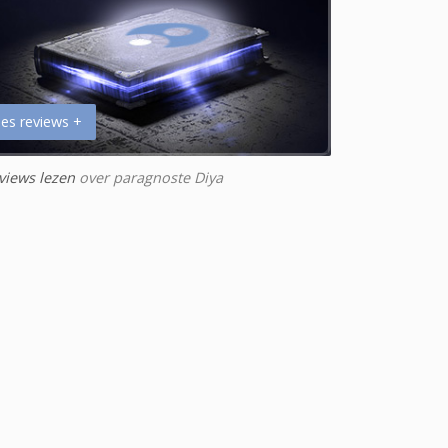
es reviews +
views lezen
over paragnoste Diya