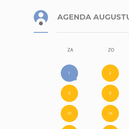
AGENDA AUGUST
ZA
ZO
1
2
8
9
15
16