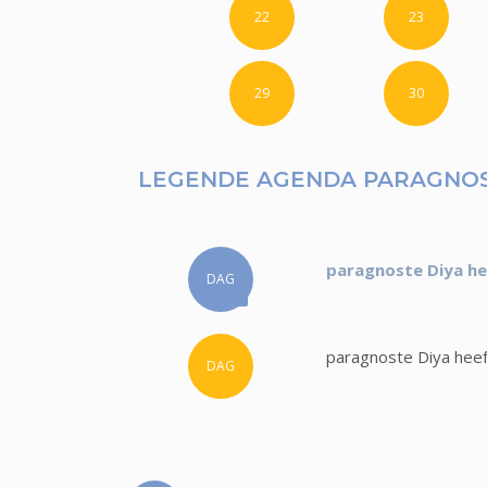
22
23
29
30
LEGENDE AGENDA PARAGNOS
paragnoste Diya he
DAG
paragnoste Diya heef
DAG