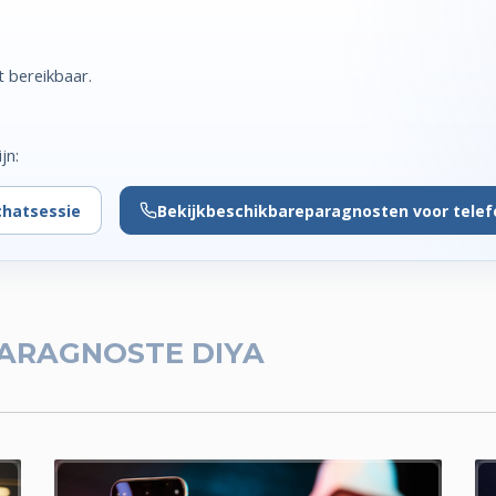
t bereikbaar.
jn:
chatsessie
Bekijk
beschikbare
paragnosten voor tele
ARAGNOSTE DIYA