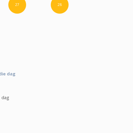
27
28
die dag
e dag