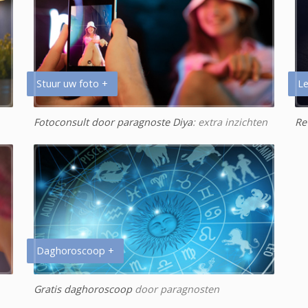
Stuur uw foto +
Le
Fotoconsult door paragnoste Diya
: extra inzichten
Re
Daghoroscoop +
Gratis daghoroscoop
door paragnosten