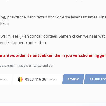
ing, praktische handvatten voor diverse levenssituaties. Fina
ukken.
 warm, eerlijk en zonder oordeel. Samen kijken we naar wat d
gende stappen kunt zetten.
e antwoorden te ontdekken die in jou verscholen liggen?
gsensitief - Raadgever - Luisterend oor
0903 416 36
REVIEW
STUUR FO
90cpm
150cpm