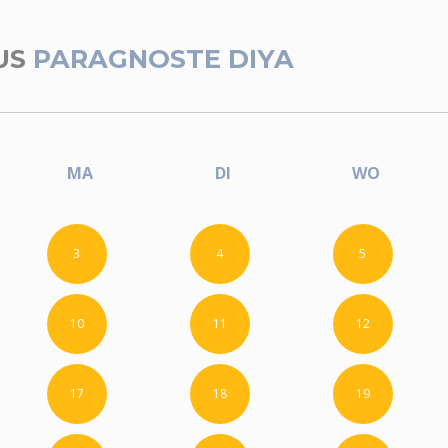
US
PARAGNOSTE DIYA
MA
DI
WO
3
4
5
10
11
12
17
18
19