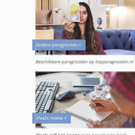
Andere paragnosten +
Beschikbare paragnosten op topparagnosten.nl
Plaats review +
Plaats zelf ook review
over paragnoste Josef