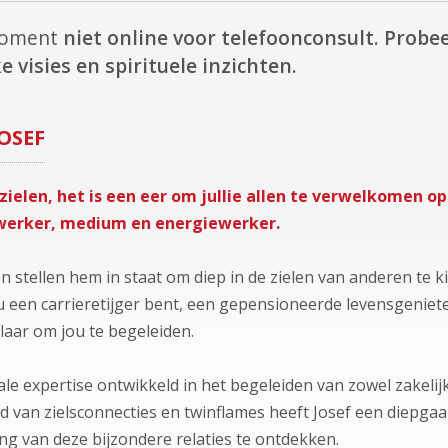
 moment
niet online voor telefoonconsult.
Probee
e visies en spirituele inzichten.
JOSEF
ielen, het is een eer om jullie allen te verwelkomen op 
werker, medium en energiewerker.
ven stellen hem in staat om diep in de zielen van anderen te
nu een carrieretijger bent, een gepensioneerde levensgenieter
klaar om jou te begeleiden.
ale expertise ontwikkeld in het begeleiden van zowel zakelij
 van zielsconnecties en twinflames heeft Josef een diepgaa
ing van deze bijzondere relaties te ontdekken.