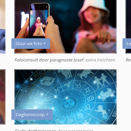
Stuur uw foto +
Le
Fotoconsult door paragnoste Josef
: extra inzichten
Re
Daghoroscoop +
Gratis daghoroscoop
door paragnosten