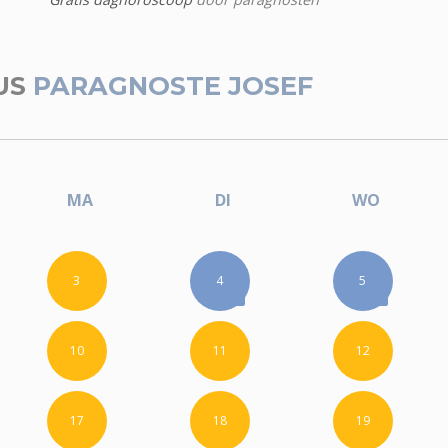
US
PARAGNOSTE JOSEF
MA
DI
WO
3
4
5
10
11
12
17
18
19