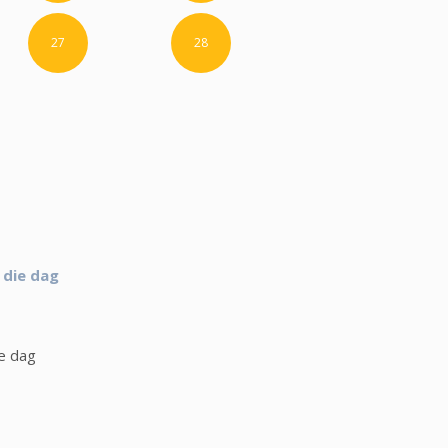
27
28
 die dag
e dag