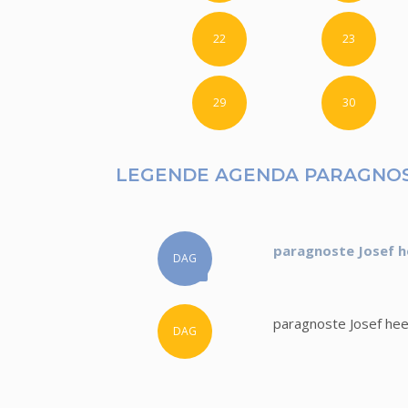
22
23
29
30
LEGENDE AGENDA PARAGNOS
paragnoste Josef h
DAG
paragnoste Josef hee
DAG