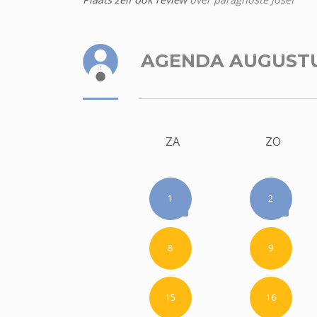
AGENDA AUGUST
ZA
ZO
1
2
8
9
15
16