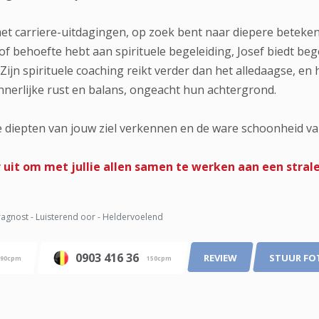
et carriere-uitdagingen, op zoek bent naar diepere betekenis 
of behoefte hebt aan spirituele begeleiding, Josef biedt beg
ijn spirituele coaching reikt verder dan het alledaagse, en 
innerlijke rust en balans, ongeacht hun achtergrond.
 diepten van jouw ziel verkennen en de ware schoonheid va
r uit om met jullie allen samen te werken aan een stra
agnost - Luisterend oor - Heldervoelend
0903 416 36
REVIEW
STUUR FO
90cpm
150cpm