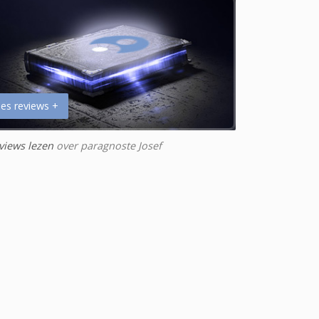
es reviews +
views lezen
over paragnoste Josef