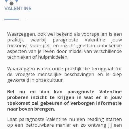
VALENTINE
Waarzeggen, ook wel bekend als voorspellen is een
praktijk waarbij paragnoste Valentine jouw
toekomst voorspelt en inzicht geeft in onbekende
aspecten van je leven door middel van verschillende
technieken of hulpmiddelen.
Waarzeggen is een oude praktijk die teruggaat tot
de vroegste menselijke beschavingen en is diep
geworteld in onze cultuur.
Bel nu en dan kan paragnoste Valentine
proberen inzicht te krijgen in wat er in jouw
toekomst zal gebeuren of verborgen informatie
naar boven brengen.
Laat paragnoste Valentine nu een reading starten
op een betrouwbare manier en zo ontvang jij een