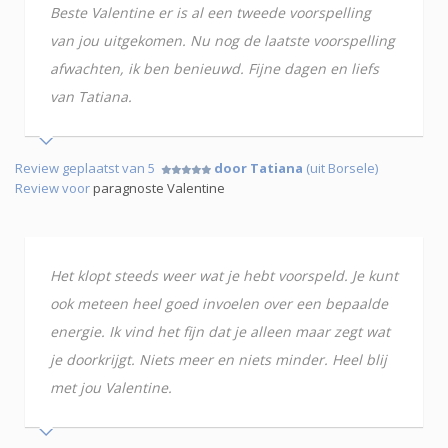
Beste Valentine er is al een tweede voorspelling
van jou uitgekomen. Nu nog de laatste voorspelling
afwachten, ik ben benieuwd. Fijne dagen en liefs
van Tatiana.
Review geplaatst van 5
door Tatiana
(uit Borsele)
Review voor
paragnoste Valentine
Het klopt steeds weer wat je hebt voorspeld. Je kunt
ook meteen heel goed invoelen over een bepaalde
energie. Ik vind het fijn dat je alleen maar zegt wat
je doorkrijgt. Niets meer en niets minder. Heel blij
met jou Valentine.