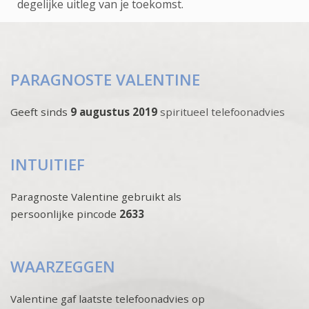
degelijke uitleg van je toekomst.
PARAGNOSTE VALENTINE
Geeft sinds
9 augustus 2019
spiritueel telefoonadvies
INTUITIEF
Paragnoste Valentine gebruikt als
persoonlijke pincode
2633
WAARZEGGEN
Valentine gaf laatste telefoonadvies op