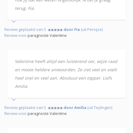
terug. Fia.
Review geplaatst van 5
door Fia
(uit Pervijze)
Review voor
paragnoste Valentine
Valentine heeft altijd een luisterend oor, wijze raad
en mooie heldere antwoorden. Ze ziet veel en voelt
heel snel en veel aan. Absoluut een topper. Liefs
Amilia
Review geplaatst van 5
door Amilia
(uit Teylingen)
Review voor
paragnoste Valentine