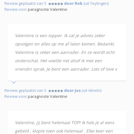
Review geplaatst van 5
door Rob
(uit Teylingen)
Review voor
paragnoste Valentine
Valentine is een topper. Ik zal je advies zeker
opvolgen en alles op me af laten komen. Bedankt.
Valentine is zeker een aanrader. En ze wordt echt
onderschat. Het voelde net alsof ik met een
vriendin sprak. Je bent een aanrader. Lots of love x
Review geplaatst van 5
door Jos
(uit Almelo)
Review voor
paragnoste Valentine
Valentine, jij bent helemaal TOP! Ik heb je al eens
gebeld , klopte toen ook helemaal . Elke keer een