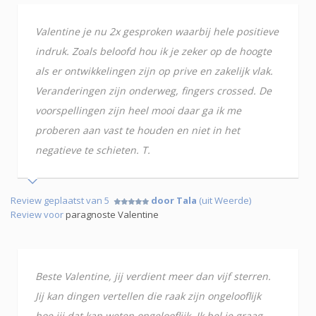
Valentine je nu 2x gesproken waarbij hele positieve
indruk. Zoals beloofd hou ik je zeker op de hoogte
als er ontwikkelingen zijn op prive en zakelijk vlak.
Veranderingen zijn onderweg, fingers crossed. De
voorspellingen zijn heel mooi daar ga ik me
proberen aan vast te houden en niet in het
negatieve te schieten. T.
Review geplaatst van 5
door Tala
(uit Weerde)
Review voor
paragnoste Valentine
Beste Valentine, jij verdient meer dan vijf sterren.
Jij kan dingen vertellen die raak zijn ongelooflijk
hoe jij dat kan weten ongelooflijk. Ik bel je graag