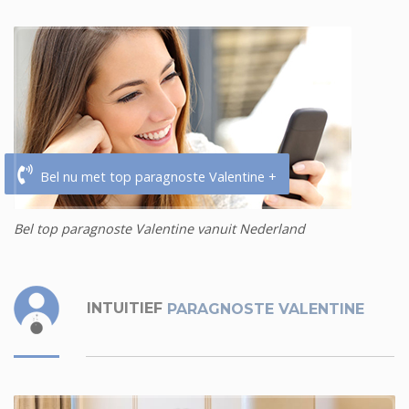
Bel nu met top paragnoste Valentine +
Bel top paragnoste Valentine vanuit Nederland
INTUITIEF
PARAGNOSTE VALENTINE