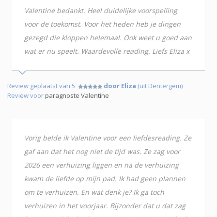
Valentine bedankt. Heel duidelijke voorspelling
voor de toekomst. Voor het heden heb je dingen
gezegd die kloppen helemaal. Ook weet u goed aan
wat er nu speelt. Waardevolle reading. Liefs Eliza x
Review geplaatst van 5
door Eliza
(uit Dentergem)
Review voor
paragnoste Valentine
Vorig belde ik Valentine voor een liefdesreading. Ze
gaf aan dat het nog niet de tijd was. Ze zag voor
2026 een verhuizing liggen en na de verhuizing
kwam de liefde op mijn pad. Ik had geen plannen
om te verhuizen. En wat denk je? Ik ga toch
verhuizen in het voorjaar. Bijzonder dat u dat zag