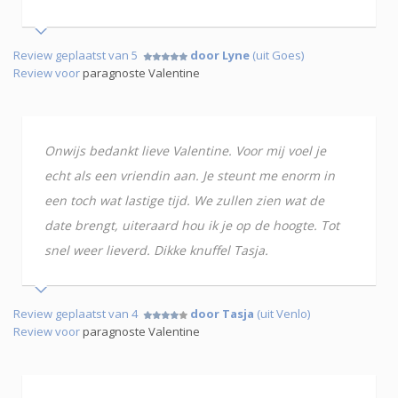
Review geplaatst van 5
door Lyne
(uit Goes)
Review voor
paragnoste Valentine
Onwijs bedankt lieve Valentine. Voor mij voel je
echt als een vriendin aan. Je steunt me enorm in
een toch wat lastige tijd. We zullen zien wat de
date brengt, uiteraard hou ik je op de hoogte. Tot
snel weer lieverd. Dikke knuffel Tasja.
Review geplaatst van 4
door Tasja
(uit Venlo)
Review voor
paragnoste Valentine