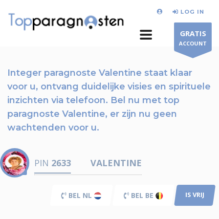
LOG IN
GRATIS
ACCOUNT
Integer paragnoste Valentine staat klaar
voor u,
ontvang duidelijke visies en spirituele
inzichten via telefoon.
Bel nu
met top
paragnoste Valentine, er zijn nu
geen
wachtenden voor u.
PIN
2633
VALENTINE
IS VRIJ
BEL NL
BEL BE