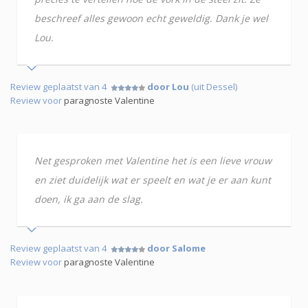
beschreef alles gewoon echt geweldig. Dank je wel
Lou.
Review geplaatst van 4
door Lou
(uit Dessel)
Review voor
paragnoste Valentine
Net gesproken met Valentine het is een lieve vrouw
en ziet duidelijk wat er speelt en wat je er aan kunt
doen, ik ga aan de slag.
Review geplaatst van 4
door Salome
Review voor
paragnoste Valentine