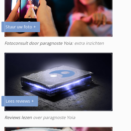
Stuur uw foto +
Fotoconsult door paragnoste Yoia
: extra inzichten
Lees reviews +
Reviews lezen
over paragnoste Yoia