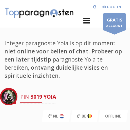
LOG IN
GRATIS
ACCOUNT
Integer paragnoste Yoia is op dit moment
niet online voor bellen of chat.
Probeer op
een later tijdstip
paragnoste Yoia te
bereiken,
ontvang duidelijke visies en
spirituele inzichten.
PIN
3019
YOIA
NL
BE
OFFLINE