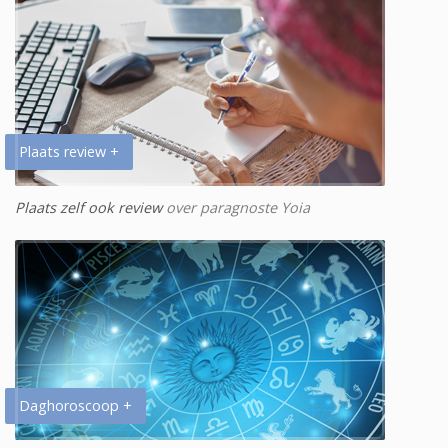
Plaats review +
Plaats zelf ook review
over paragnoste Yoia
Daghoroscoop +