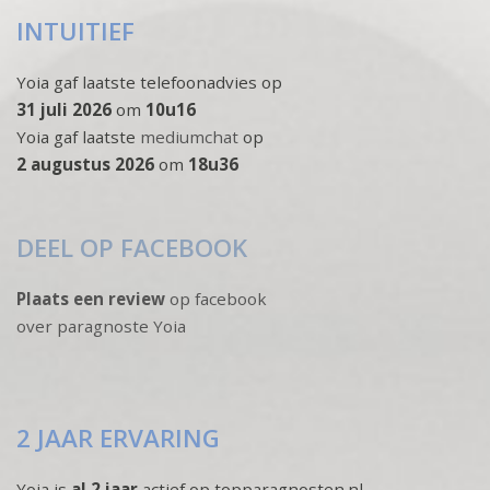
INTUITIEF
Yoia gaf laatste telefoonadvies op
31 juli 2026
om
10u16
Yoia gaf laatste
mediumchat
op
2 augustus 2026
om
18u36
DEEL OP FACEBOOK
Plaats een review
op facebook
over paragnoste Yoia
2 JAAR ERVARING
Yoia is
al 2 jaar
actief op topparagnosten.nl