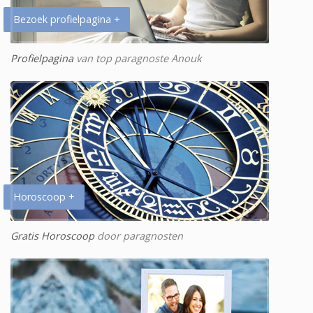
Bezoek profielpagina +
Profielpagina
van top paragnoste Anouk
Horoscoop +
Gratis Horoscoop
door paragnosten