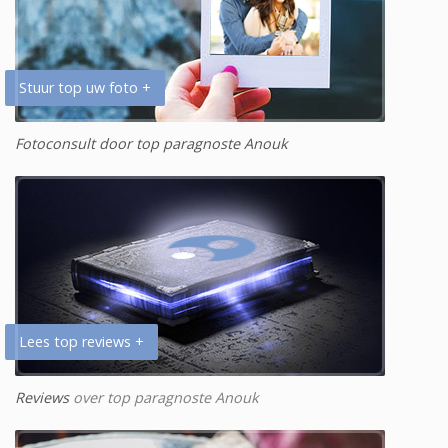
Stuur top uw foto +
Fotoconsult door top paragnoste Anouk
Lees top reviews +
Reviews
over top paragnoste Anouk