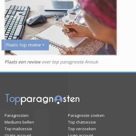
Plaats top review +
Plaats een review
over top paragnoste Anouk
Paragnosten
Paragnoste zoeken
Mediums bellen
Top chatsessie
Top mailsessie
Top verzoeken
Gratis account
Login account