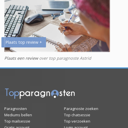
Plaats top review +
Plaats een review
over top paragnoste Astrid
Paragnosten
Paragnoste zoeken
Mediums bellen
Top chatsessie
Top mailsessie
Top verzoeken
Gratis account
Login account