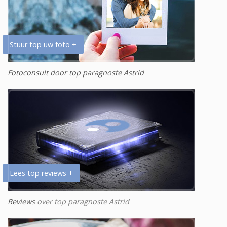
Stuur top uw foto +
Fotoconsult door top paragnoste Astrid
Lees top reviews +
Reviews
over top paragnoste Astrid