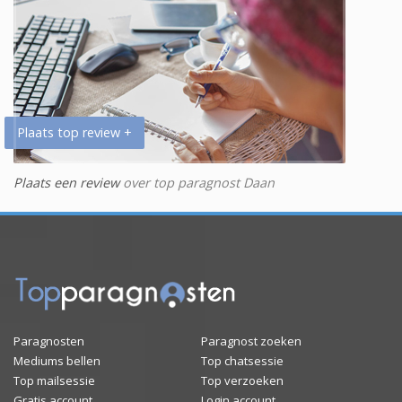
Plaats top review +
Plaats een review
over top paragnost Daan
Paragnosten
Paragnost zoeken
Mediums bellen
Top chatsessie
Top mailsessie
Top verzoeken
Gratis account
Login account