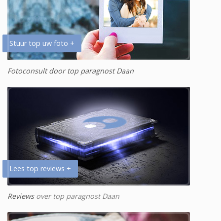
Stuur top uw foto +
Fotoconsult door top paragnost Daan
Lees top reviews +
Reviews
over top paragnost Daan