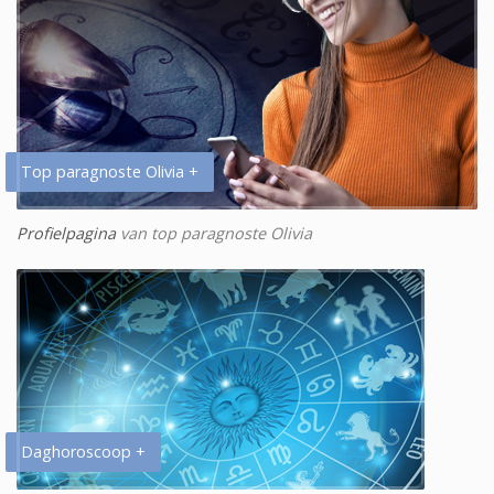
Top paragnoste Olivia +
Profielpagina
van top paragnoste Olivia
Daghoroscoop +