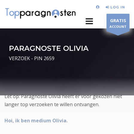
LOG IN
GRATIS
ACCOUNT
PARAGNOSTE OLIVIA
VERZOEK - PIN 2659
Let op: Paragnoste Olivia heeft er voor gekozen niet
langer top verzoeken te willen ontvangen.
Hoi, ik ben medium Olivia.