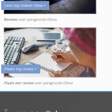
Lees top reviews Olivia +
Reviews
over paragnoste Olivia
Plaats top review +
Plaats een review
over paragnoste Olivia