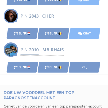
PIN
2843
CHER
BEL NU
BEL NU
CHAT
PIN
2010
MB RHAIS
BEL NU
BEL NU
VRIJ
DOE UW VOORDEEL MET EEN TOP
PARAGNOSTENACCOUNT
Geniet van de voordelen van een top paragnosten-account.